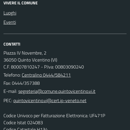
VIVERE IL COMUNE
Luoghi
Eventi
CONTATTI
Piazza IV Novembre, 2
36050 Quinto Vicentino (VI)
C.F. 80007810247 - P.Iva: 00803090240
Telefono:
Centralino 0444/584211
Fax: 0444/357388
E-mail:
PEC:
Codice Univoco per Fatturazione Elettronica: UF471P
Codice Istat 024083
Codice Catastale H134