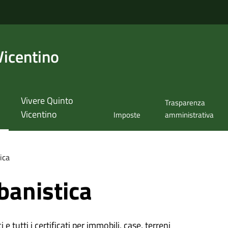
Vicentino
Vivere Quinto
Trasparenza
Vicentino
Imposte
amministrativa
ica
banistica
 e tutti i certificati per immobili, case, terreni