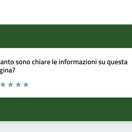
anto sono chiare le informazioni su questa
gina?
a da 1 a 5 stelle la pagina
ta 1 stelle su 5
Valuta 2 stelle su 5
Valuta 3 stelle su 5
Valuta 4 stelle su 5
Valuta 5 stelle su 5