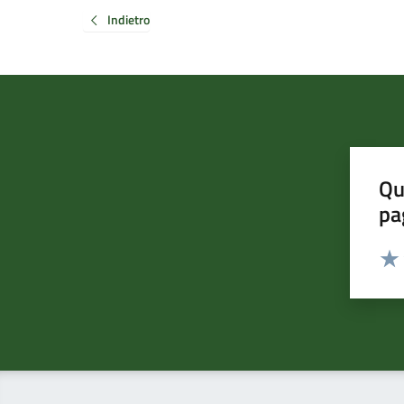
Indietro
Qu
pa
Valut
Valu