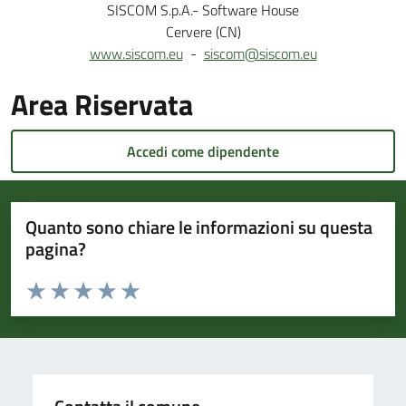
SISCOM S.p.A.- Software House
Cervere (CN)
www.siscom.eu
-
siscom@siscom.eu
Area Riservata
Accedi come dipendente
Quanto sono chiare le informazioni su questa
pagina?
Valuta da 1 a 5 stelle la pagina
Valuta 1 stelle su 5
Valuta 2 stelle su 5
Valuta 3 stelle su 5
Valuta 4 stelle su 5
Valuta 5 stelle su 5