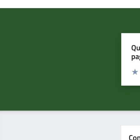
Qu
pa
Valut
Valu
Con