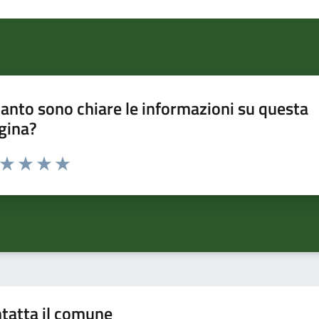
anto sono chiare le informazioni su questa
gina?
a da 1 a 5 stelle la pagina
ta 1 stelle su 5
Valuta 2 stelle su 5
Valuta 3 stelle su 5
Valuta 4 stelle su 5
Valuta 5 stelle su 5
tatta il comune