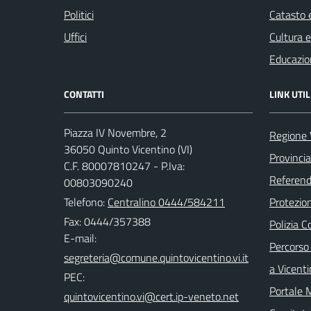
Politici
Catasto e
Uffici
Cultura 
Educazio
CONTATTI
LINK UTIL
Piazza IV Novembre, 2
Regione 
36050 Quinto Vicentino (VI)
Provincia
C.F. 80007810247 - P.Iva:
Referend
00803090240
Telefono:
Centralino 0444/584211
Protezion
Fax: 0444/357388
Polizia 
E-mail:
Percorso 
a Vicent
PEC:
Portale 