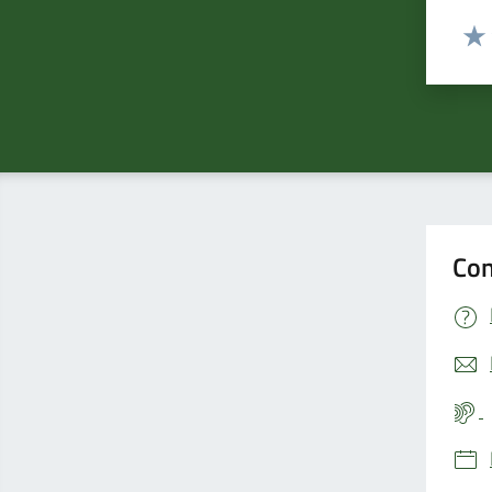
Valut
Valu
Con