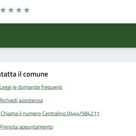
a da 1 a 5 stelle la pagina
ta 1 stelle su 5
Valuta 2 stelle su 5
Valuta 3 stelle su 5
Valuta 4 stelle su 5
Valuta 5 stelle su 5
tatta il comune
Leggi le domande frequenti
Richiedi assistenza
Chiama il numero Centralino 0444/584211
Prenota appuntamento