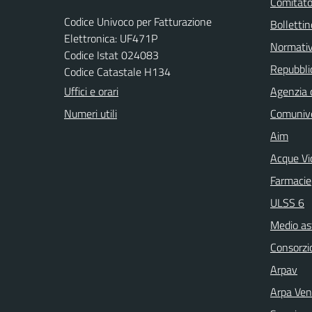
Comitato 
Codice Univoco per Fatturazione
Bollettin
Elettronica: UF471P
Normati
Codice Istat 024083
Repubblic
Codice Catastale H134
Uffici e orari
Agenzia 
Numeri utili
Comuniv
Aim
Acque Vi
Farmacie
ULSS 6
Medio as
Consorzio
Arpav
Arpa Ven