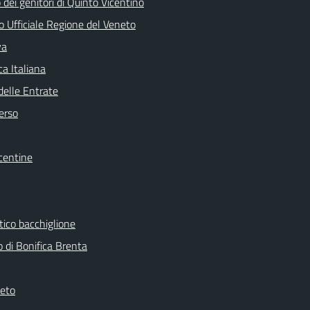
dei genitori di Quinto Vicentino
o Ufficiale Regione del Veneto
va
a Italiana
delle Entrate
erso
centine
tico bacchiglione
 di Bonifica Brenta
eto