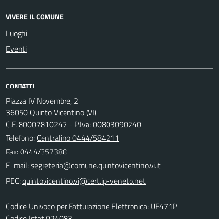
VIVERE IL COMUNE
Luoghi
Eventi
CONTATTI
Piazza IV Novembre, 2
36050 Quinto Vicentino (VI)
C.F. 80007810247 - P.Iva: 00803090240
Telefono:
Centralino 0444/584211
Fax: 0444/357388
E-mail:
PEC:
Codice Univoco per Fatturazione Elettronica: UF471P
Codice Istat 024083