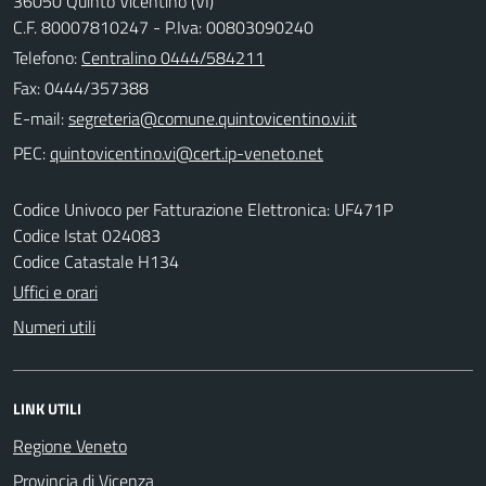
36050 Quinto Vicentino (VI)
C.F. 80007810247 - P.Iva: 00803090240
Telefono:
Centralino 0444/584211
Fax: 0444/357388
E-mail:
PEC:
Codice Univoco per Fatturazione Elettronica: UF471P
Codice Istat 024083
Codice Catastale H134
Uffici e orari
Numeri utili
LINK UTILI
Regione Veneto
Provincia di Vicenza