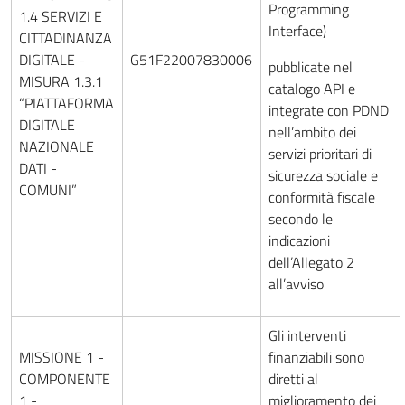
Programming
1.4 SERVIZI E
Interface)
CITTADINANZA
DIGITALE -
G51F22007830006
pubblicate nel
MISURA 1.3.1
catalogo API e
“PIATTAFORMA
integrate con PDND
DIGITALE
nell’ambito dei
NAZIONALE
servizi prioritari di
DATI -
sicurezza sociale e
COMUNI”
conformità fiscale
secondo le
indicazioni
dell’Allegato 2
all’avviso
Gli interventi
MISSIONE 1 -
finanziabili sono
COMPONENTE
diretti al
1 -
miglioramento dei