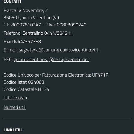
CONTATTI
Piazza IV Novembre, 2
36050 Quinto Vicentino (VI)
C.F. 80007810247 - P.Iva: 00803090240
Telefono:
Centralino 0444/584211
Fax: 0444/357388
E-mail:
PEC:
Codice Univoco per Fatturazione Elettronica: UF471P
Codice Istat 024083
Codice Catastale H134
Uffici e orari
Numeri utili
LINK UTILI