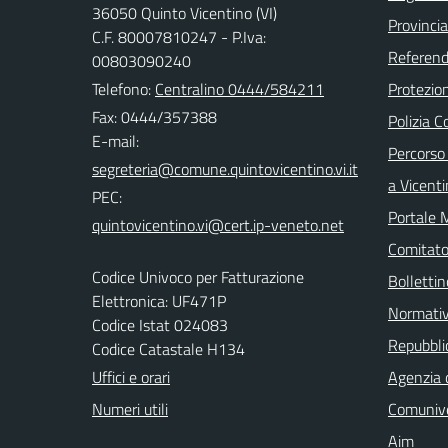
36050 Quinto Vicentino (VI)
Provincia
C.F. 80007810247 - P.Iva:
Referend
00803090240
Telefono:
Centralino 0444/584211
Protezion
Fax: 0444/357388
Polizia 
E-mail:
Percorso 
a Vicent
PEC:
Portale 
Comitato 
Codice Univoco per Fatturazione
Bollettin
Elettronica: UF471P
Normati
Codice Istat 024083
Repubblic
Codice Catastale H134
Uffici e orari
Agenzia 
Numeri utili
Comuniv
Aim