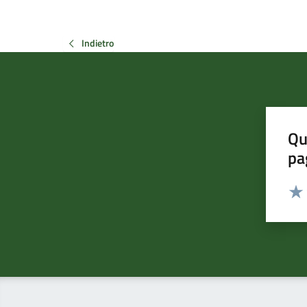
Indietro
Qu
pa
Valut
Valu