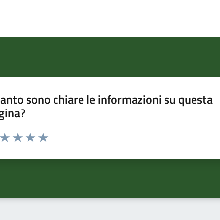
anto sono chiare le informazioni su questa
gina?
a da 1 a 5 stelle la pagina
ta 1 stelle su 5
Valuta 2 stelle su 5
Valuta 3 stelle su 5
Valuta 4 stelle su 5
Valuta 5 stelle su 5