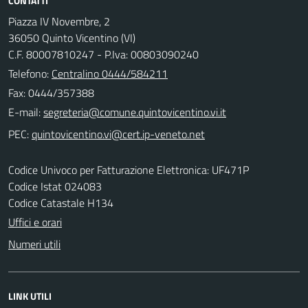
CONTATTI
Piazza IV Novembre, 2
36050 Quinto Vicentino (VI)
C.F. 80007810247 - P.Iva: 00803090240
Telefono:
Centralino 0444/584211
Fax: 0444/357388
E-mail:
PEC:
Codice Univoco per Fatturazione Elettronica: UF471P
Codice Istat 024083
Codice Catastale H134
Uffici e orari
Numeri utili
LINK UTILI