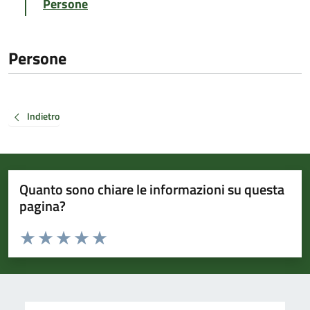
Persone
Persone
Indietro
Quanto sono chiare le informazioni su questa
pagina?
Valuta da 1 a 5 stelle la pagina
Valuta 1 stelle su 5
Valuta 2 stelle su 5
Valuta 3 stelle su 5
Valuta 4 stelle su 5
Valuta 5 stelle su 5