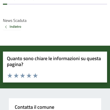
News Scaduta
Indietro
Quanto sono chiare le informazioni su questa
pagina?
Valuta da 1 a 5 stelle la pagina
Valuta 1 stelle su 5
Valuta 2 stelle su 5
Valuta 3 stelle su 5
Valuta 4 stelle su 5
Valuta 5 stelle su 5
Contatta il comune