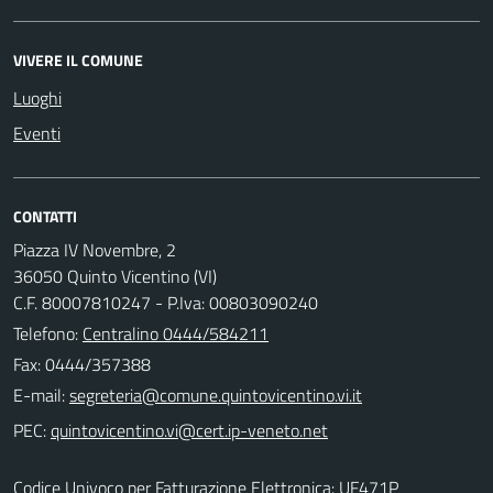
VIVERE IL COMUNE
Luoghi
Eventi
CONTATTI
Piazza IV Novembre, 2
36050 Quinto Vicentino (VI)
C.F. 80007810247 - P.Iva: 00803090240
Telefono:
Centralino 0444/584211
Fax: 0444/357388
E-mail:
PEC:
Codice Univoco per Fatturazione Elettronica: UF471P