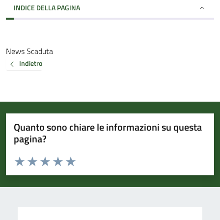
INDICE DELLA PAGINA
News Scaduta
Indietro
Quanto sono chiare le informazioni su questa
pagina?
Valuta da 1 a 5 stelle la pagina
Valuta 1 stelle su 5
Valuta 2 stelle su 5
Valuta 3 stelle su 5
Valuta 4 stelle su 5
Valuta 5 stelle su 5